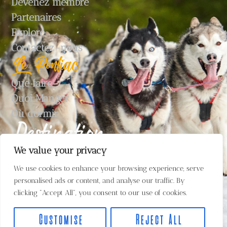
Devenez membre
Partenaires
Explore
Contactez-nous
Le Pontiac
Que faire
Quoi Manger
Où dormir
We value your privacy
We use cookies to enhance your browsing experience, serve
personalised ads or content, and analyse our traffic. By
clicking "Accept All", you consent to our use of cookies.
Prêt à explorer? Commencez à planifier votre voyage avec
Destination Pontiac – le site touristique officiel de la MRC
Customise
Reject All
Pontiac.